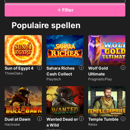
Filter
Populaire spellen
Sun of Egypt 4
Sahara Riches
Wolf Gold
ThreeOaks
Cash Collect
Ultimate
Playtech
PragmaticPlay
Duel at Dawn
Wanted Dead or
Temple Tumble
Hacksaw
Relax
a Wild