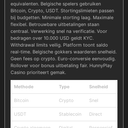
equivalenten. Belgische spelers gebruiken
Bitcoin, Crypto, USDT. Stortingslimieten passen
bij budgetten. Minimale storting laag. Maximale
flexibel. Betrouwbare uitbetalingen staan
centraal. Verwerking snel na verificatie. Voor
bedragen over 10.000 USD geldt KYC.
Withdrawal limits veilig. Platform toont saldo
real-time. Belgische gokkers waarderen snelheid.
Geen fees op crypto. Euro-conversie eenvoudig.
Rollover voor bonus uitbetaling fair. HunnyPlay
Casino prioriteert gemak.
Methode
Type
Snelheid
Bitcoin
Crypto
Snel
USDT
Stablecoin
Direct
Crypto algemeen
Digital
Responsief