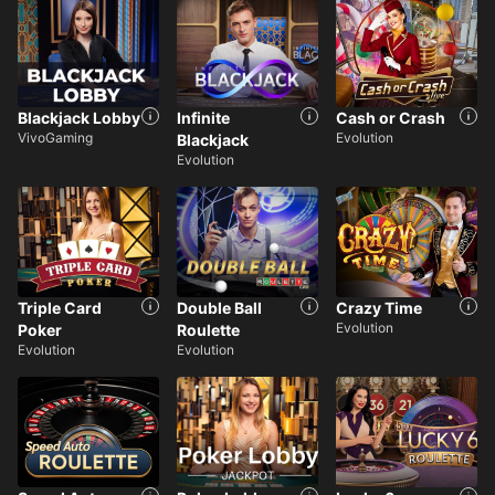
Blackjack Lobby
Infinite
Cash or Crash
VivoGaming
Evolution
Blackjack
Evolution
Triple Card
Double Ball
Crazy Time
Evolution
Poker
Roulette
Evolution
Evolution