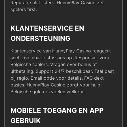
Reputatie blijft sterk. HunnyPlay Casino zet
spelers first.
KLANTENSERVICE EN
ONDERSTEUNING
Klantenservice van HunnyPlay Casino reageert
snel. Live chat lost issues op. Responsief voor
Belgische spelers. Vragen over bonus of
uitbetaling. Support 24/7 beschikbaar. Taal past
bij regio. Email optie voor details. FAQ dekt
basics. HunnyPlay Casino zorgt voor hulp.
Belgische gokkers voelen welkom.
MOBIELE TOEGANG EN APP
GEBRUIK