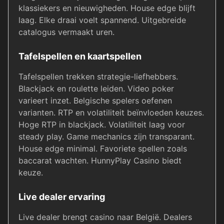
klassiekers en nieuwigheden. House edge blijft
laag. Elke draai voelt spannend. Uitgebreide
catalogus vermaakt uren.
Tafelspellen en kaartspellen
Tafelspellen trekken strategie-liefhebbers.
Blackjack en roulette leiden. Video poker
varieert inzet. Belgische spelers oefenen
varianten. RTP en volatiliteit beïnvloeden keuzes.
Hoge RTP in blackjack. Volatiliteit laag voor
steady play. Game mechanics zijn transparant.
House edge minimal. Favoriete spellen zoals
baccarat wachten. HunnyPlay Casino biedt
keuze.
Live dealer ervaring
Live dealer brengt casino naar België. Dealers